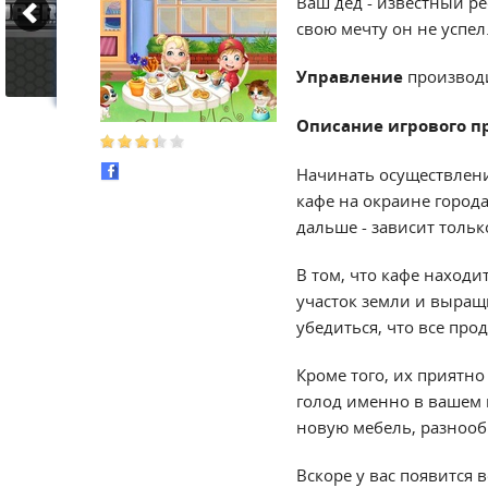
Ваш дед - известный ре
свою мечту он не успел
Управление
производ
Описание игрового п
Начинать осуществлени
кафе на окраине города
дальше - зависит только
В том, что кафе наход
участок земли и выращ
убедиться, что все про
Кроме того, их приятн
голод именно в вашем 
новую мебель, разнооб
Вскоре у вас появится