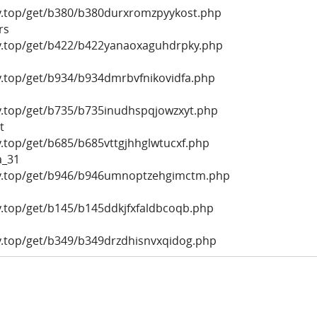
ly.top/get/b380/b380durxromzpyykost.php
rs
ly.top/get/b422/b422yanaoxaguhdrpky.php
ly.top/get/b934/b934dmrbvfnikovidfa.php
ly.top/get/b735/b735inudhspqjowzxyt.php
t
y.top/get/b685/b685vttgjhhglwtucxf.php
a_31
ly.top/get/b946/b946umnoptzehgimctm.php
ly.top/get/b145/b145ddkjfxfaldbcoqb.php
ly.top/get/b349/b349drzdhisnvxqidog.php