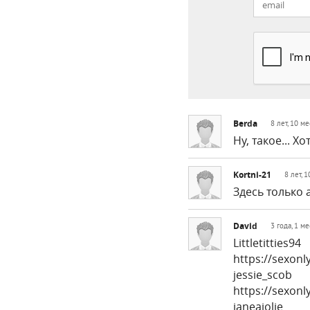
Berda
8 лет, 10 м
Ну, такое... 
Kortni-21
8 лет, 
Здесь только 
David
3 года, 1 м
Littletitties94
https://sexon
jessie_scob
https://sexonl
janeajolie