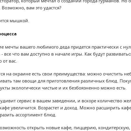
сторатор, который мечтал о создании города гурманов. Но 
. Возможно, вам это удастся?
ится мышкой.
роцесса
е мечты вашего любимого деда придется практически с ну
 - все что вам доступно в начале игры. Как будут развивать
 от вас.
ится на окраине есть свои преимущества: можно очистить н
ивать там овощи для приготовления различных блюд. Поку
дукты экологически чистые и их безбоязненно можно есть.
о удивит сервис в вашем заведении, и вскоре количество ж
кафе увеличится. Возрастет и доход. Можно расширить кафе
разить ассортимент блюд.
 возможность открыть новые кафе, пиццерию, кондитерскую,