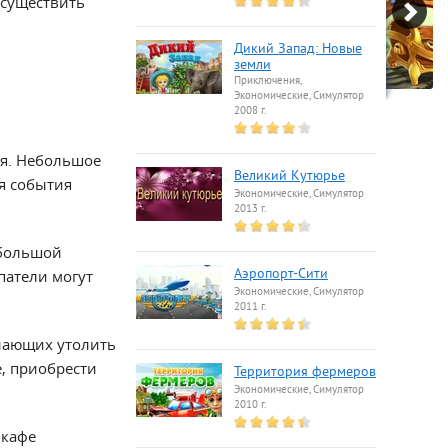
осуществить
Дикий Запад: Новые
земли
Приключения,
Экономические, Симулятор
2008 г.
ля. Небольшое
Великий Кутюрье
ся события
Экономические, Симулятор
2013 г.
ебольшой
патели могут
Аэропорт-Сити
Экономические, Симулятор
2011 г.
елающих утолить
, приобрести
Территория фермеров
Экономические, Симулятор
2010 г.
 кафе