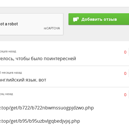
0
есяцев назад
Хотелось, чтобы было поинтересней
0
10 месяцев назад
английский язык. вот
0
есяц назад
ly.top/get/b722/b722nbwmssuogpjdzwo.php
y.top/get/b95/b95uzbvlgqbedjvjxj.php