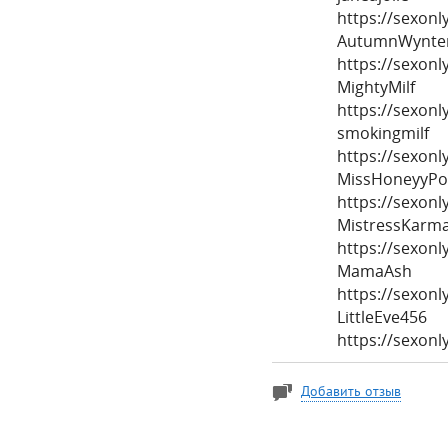
https://sexon
AutumnWynte
https://sexon
MightyMilf
https://sexon
smokingmilf
https://sexon
MissHoneyyPo
https://sexonl
MistressKarm
https://sexon
MamaAsh
https://sexon
LittleEve456
https://sexon
Добавить отзыв