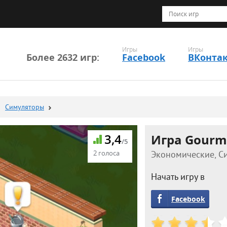
Игры
Игры
Более 2632 игр:
Facebook
ВКонта
Симуляторы
3,4
Игра Gourme
/5
2 голоса
Экономические, Си
Начать игру в
Facebook