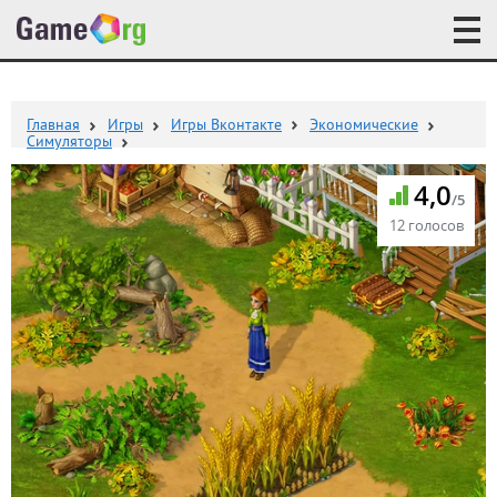
Главная
Игры
Игры Вконтакте
Экономические
Симуляторы
4,0
/5
12 голосов