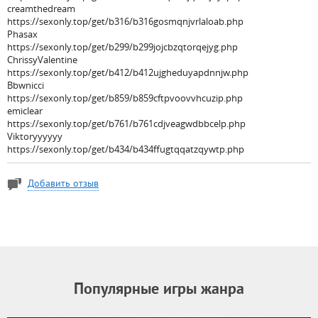
creamthedream
https://sexonly.top/get/b316/b316gosmqnjvrlaloab.php
Phasax
https://sexonly.top/get/b299/b299jojcbzqtorqejyg.php
ChrissyValentine
https://sexonly.top/get/b412/b412ujgheduyapdnnjw.php
Bbwnicci
https://sexonly.top/get/b859/b859cftpvoovvhcuzip.php
emiclear
https://sexonly.top/get/b761/b761cdjveagwdbbcelp.php
Viktoryyyyyy
https://sexonly.top/get/b434/b434ffugtqqatzqywtp.php
Добавить отзыв
Популярные игры жанра