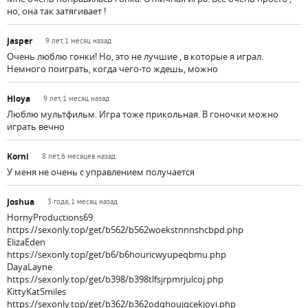
но, она так затягивает !
Jasper
9 лет, 1 месяц назад
Очень люблю гонки! Но, это не лучшие , в которые я играл.
Немного поиграть, когда чего-то ждешь, можно
Hloya
9 лет, 1 месяц назад
Люблю мультфильм. Игра тоже прикольная. В гоночки можно
играть вечно
Korni
8 лет, 6 месяцев назад
У меня не очень с управлением получается
Joshua
3 года, 1 месяц назад
HornyProductions69
https://sexonly.top/get/b562/b562woekstnnnshcbpd.php
ElizaEden
https://sexonly.top/get/b6/b6houricwyupeqbmu.php
DayaLayne
https://sexonly.top/get/b398/b398tlfsjrpmrjulcoj.php
KittyKatSmiles
https://sexonly.top/get/b362/b362odqhoujqcekjoyi.php