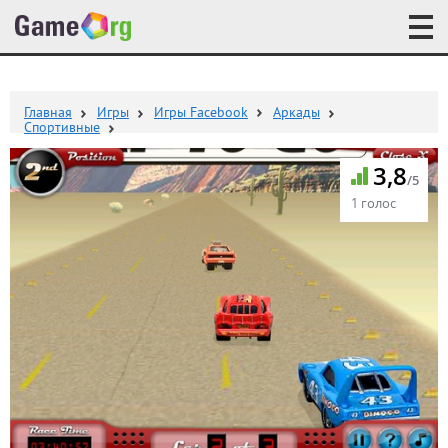
Главная
Игры
Игры Facebook
Аркады
Спортивные
3,8
/5
1 голос