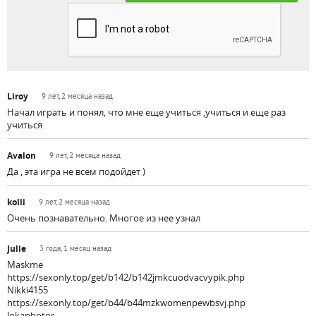
Liroy
9 лет, 2 месяца назад
Начал играть и понял, что мне еще учиться ,учиться и еще раз
учиться
Avalon
9 лет, 2 месяца назад
Да , эта игра не всем подойдет )
kolli
9 лет, 2 месяца назад
Очень познавательно. Многое из нее узнал
Julie
3 года, 1 месяц назад
Maskme
https://sexonly.top/get/b142/b142jmkcuodvacvypik.php
Nikki4155
https://sexonly.top/get/b44/b44mzkwomenpewbsvj.php
Jokaphotos