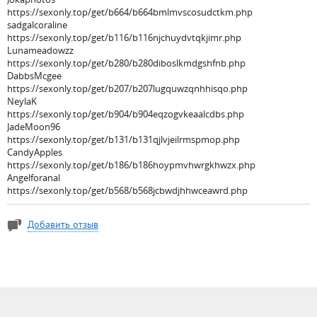
https://sexonly.top/get/b664/b664bmlmvscosudctkm.php
sadgalcoraline
https://sexonly.top/get/b116/b116njchuydvtqkjimr.php
Lunameadowzz
https://sexonly.top/get/b280/b280diboslkmdgshfnb.php
DabbsMcgee
https://sexonly.top/get/b207/b207lugquwzqnhhisqo.php
NeylaK
https://sexonly.top/get/b904/b904eqzogvkeaalcdbs.php
JadeMoon96
https://sexonly.top/get/b131/b131qjlvjeilrmspmop.php
CandyApples
https://sexonly.top/get/b186/b186hoypmvhwrgkhwzx.php
Angelforanal
https://sexonly.top/get/b568/b568jcbwdjhhwceawrd.php
Добавить отзыв