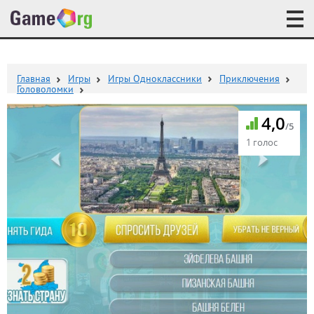
Главная
Игры
Игры Одноклассники
Приключения
Головоломки
4,0
/5
1 голос