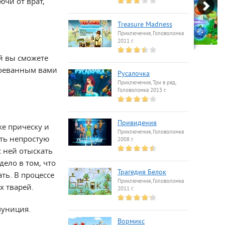
ючи от врат,
Treasure Madness
Приключения, Головоломка
2011 г.
й вы сможете
авоеванным вами
Русалочка
Приключения, Три в ряд,
Головоломка 2013 г.
Привидения
же прическу и
Приключения, Головоломка
ть непростую
2008 г.
с ней отыскать
дело в том, что
Трагедия Белок
ать. В процессе
Приключения, Головоломка
х тварей.
2011 г.
муниция.
Вормикс