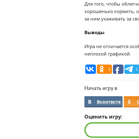
Для того, чтобы облегч
хорошенько кормить, о
за ним ухаживать за св
Выводы
Игра не отличается ос
неплохой графикой.
3
1
Начать игру в
Вконтакте
Оценить игру: