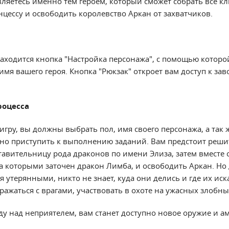
вляетесь именно тем героем, который сможет собрать все кл
цессу и освободить королевство Аркан от захватчиков.
находится кнопка "Настройка персонажа", с помощью которо
имя вашего героя. Кнопка "Рюкзак" откроет вам доступ к з
роцесса
 игру, вы должны выбрать пол, имя своего персонажа, а так 
но приступить к выполнению заданий. Вам предстоит реши
тавительницу рода драконов по имени Элиза, затем вместе 
за которыми заточен дракон Лимба, и освободить Аркан. Но 
я утерянными, никто не знает, куда они делись и где их иск
ражаться с врагами, участвовать в охоте на ужасных злобны
ду над неприятелем, вам станет доступно новое оружие и а