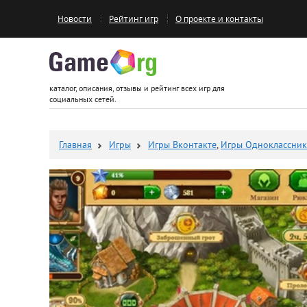
Новости
Рейтинг игр
О проекте и контакты
Game.org
каталог, описания, отзывы и рейтинг всех игр для
социальных сетей.
Главная
Игры
Игры Вконтакте
,
Игры Одноклассни