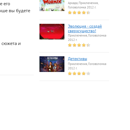
е его
Аркада, Приключения,
Головоломка 2012 г.
чше вы будете
Эволюция - создай
сверхсущество!
Приключения, Головоломка
2012 г.
 сюжета и
Детективы
Приключения, Головоломка
2012 г.