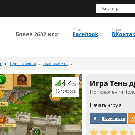
Игры
Игры
Более 2632 игр:
Facebook
ВКонта
ки
Приключения
Головоломки
4,4
Игра Тень 
/5
15 голосов
Приключения, Голо
Начать игру в
Вконтакте