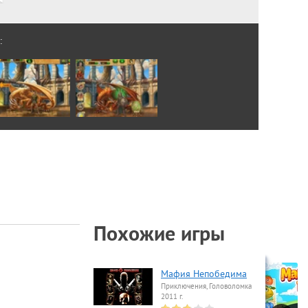
:
Похожие игры
Мафия Непобедима
Приключения, Головоломка
2011 г.