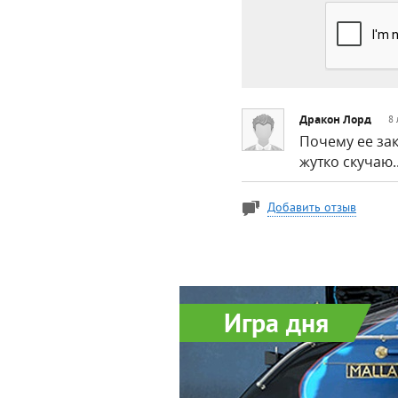
Дракон Лорд
8 
Почему ее зак
жутко скучаю..
Добавить отзыв
Игра дня