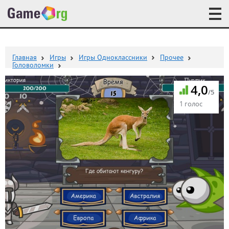
Главная
Игры
Игры Одноклассники
Прочее
Головоломки
4,0
/5
1 голос