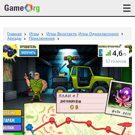
Главная
Игры
Игры Вконтакте
,
Игры Одноклассники
Аркады
Приключения
4,6
/5
57 голосов