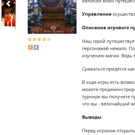
Великий воин путешест
Управление
осуществ
Описание игрового п
Наш герой путешествует 
персонажей немало. По
изучению магии. Ведь в
Сражаться придется ка
В ходе игры есть возмо
можете продемонстриро
турнире вы получите п
что вы - величайший в
Выводы
Перед игроком открыты