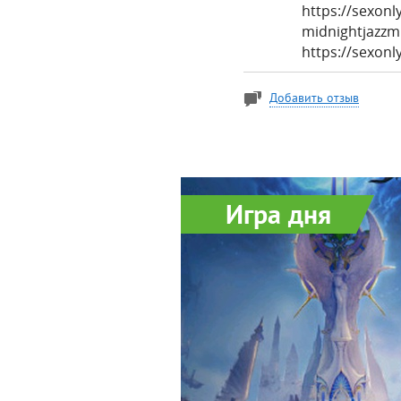
https://sexon
midnightjazzm
https://sexon
Добавить отзыв
Игра дня