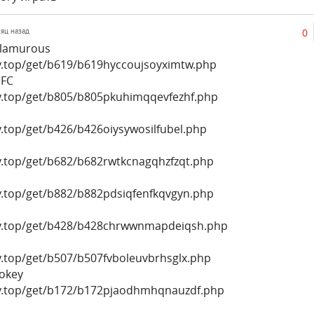
0
сяц назад
lamurous
ly.top/get/b619/b619hyccoujsoyximtw.php
FC
ly.top/get/b805/b805pkuhimqqevfezhf.php
y.top/get/b426/b426oiysywosilfubel.php
ly.top/get/b682/b682rwtkcnagqhzfzqt.php
ly.top/get/b882/b882pdsiqfenfkqvgyn.php
ly.top/get/b428/b428chrwwnmapdeiqsh.php
y.top/get/b507/b507fvboleuvbrhsglx.php
okey
ly.top/get/b172/b172pjaodhmhqnauzdf.php