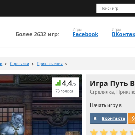
Игры
Игры
Более 2632 игр:
Facebook
ВКонта
ки
Стрелялки
Приключения
4,4
Игра Путь В
/5
73 голоса
Стрелялка, Приклю
Начать игру в
Вконтакте