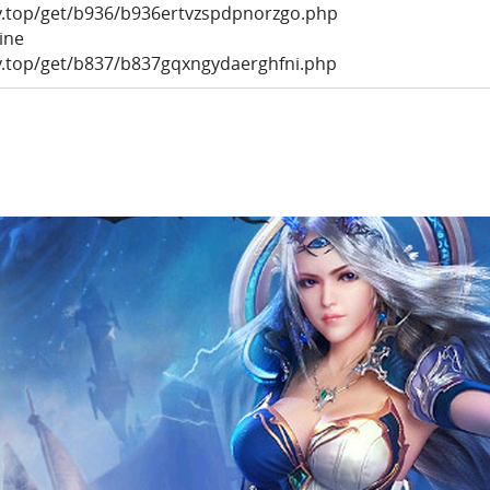
ly.top/get/b936/b936ertvzspdpnorzgo.php
ine
ly.top/get/b837/b837gqxngydaerghfni.php