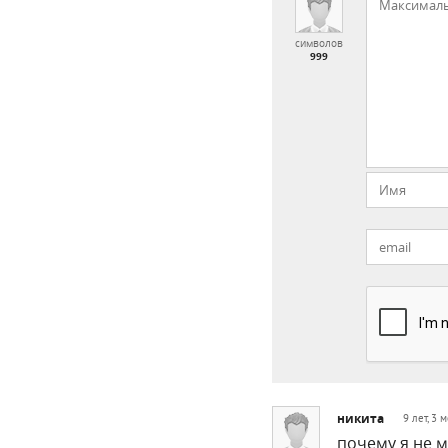
символов
999
никита
9 лет, 3 
почему я не м