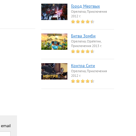
Город Мертвых
Стрелялка, Приключения
2012 г.
Битва Зомби
Стрелялка, Стратегии,
Приключения 2013 г.
Контра Сити
Стрелялка, Приключения
2012 г.
 email