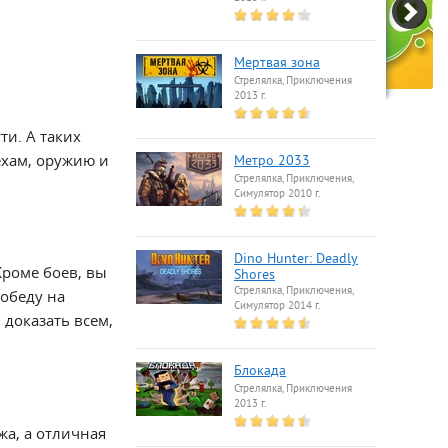
Мертвая зона
Стрелялка, Приключения
2013 г.
ти. А таких
ехам, оружию и
Метро 2033
Стрелялка, Приключения,
Симулятор 2010 г.
Dino Hunter: Deadly
Кроме боев, вы
Shores
Стрелялка, Приключения,
победу на
Симулятор 2014 г.
доказать всем,
Блокада
Стрелялка, Приключения
2013 г.
а, а отличная