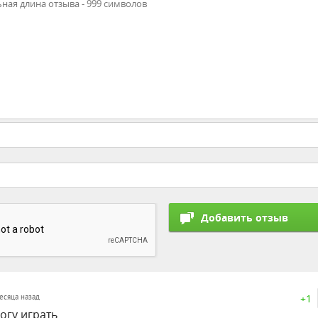
+1
месяца назад
огу играть