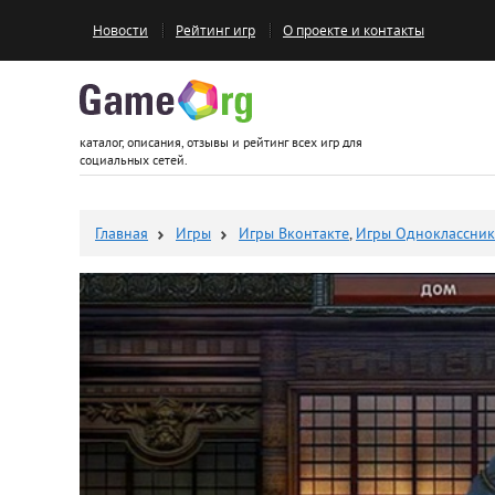
Новости
Рейтинг игр
О проекте и контакты
Game.org
каталог, описания, отзывы и рейтинг всех игр для
социальных сетей.
Главная
Игры
Игры Вконтакте
,
Игры Одноклассни