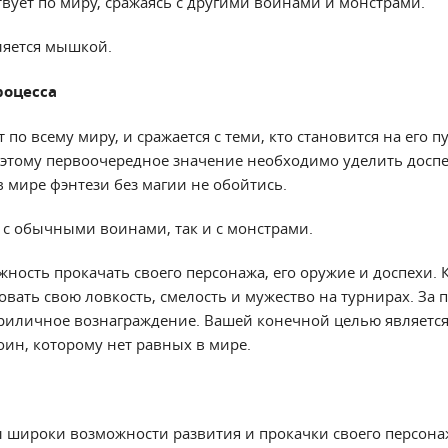
вует по миру, сражаясь с другими воинами и монстрами.
ляется мышкой.
роцесса
по всему миру, и сражается с теми, кто становится на его пу
этому первоочередное значение необходимо уделить досп
 мире фэнтези без магии не обойтись.
к с обычными воинами, так и с монстрами.
жность прокачать своего персонажа, его оружие и доспехи. 
вать свою ловкость, смелость и мужество на турнирах. За 
риличное вознаграждение. Вашей конечной целью является 
оин, которому нет равных в мире.
 широки возможности развития и прокачки своего персонаж