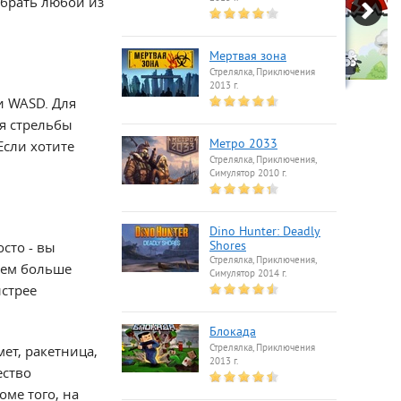
ыбрать любой из
Мертвая зона
Стрелялка, Приключения
2013 г.
и WASD. Для
ля стрельбы
Если хотите
Метро 2033
Стрелялка, Приключения,
Симулятор 2010 г.
Dino Hunter: Deadly
сто - вы
Shores
Стрелялка, Приключения,
Чем больше
Симулятор 2014 г.
ыстрее
Блокада
ет, ракетница,
Стрелялка, Приключения
2013 г.
ество
оме того, на