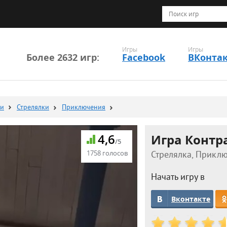
Игры
Игры
Более 2632 игр:
Facebook
ВКонта
ки
Стрелялки
Приключения
4,6
Игра Контр
/5
1758 голосов
Стрелялка, Приклю
Начать игру в
Вконтакте