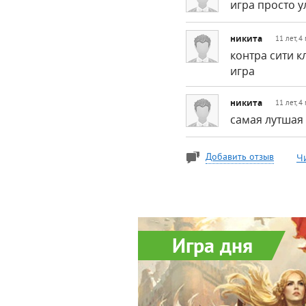
игра просто у
никита
11 лет, 4
контра сити к
игра
никита
11 лет, 4
самая лутшая
Ч
Добавить отзыв
Игра дня