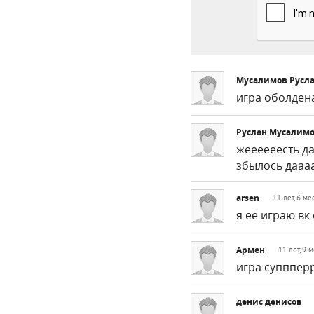
Мусалимов Русл
игра оболден
Руслан Мусалим
жеееееесть да
збылось дааа
arsen
11 лет, 6 ме
я её играю вк
Армен
11 лет, 9 
игра супппер
денис денисов