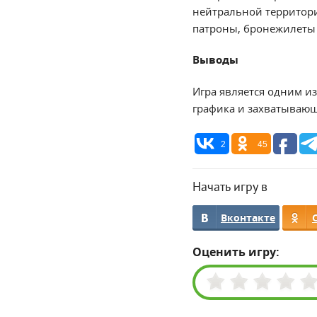
нейтральной территори
патроны, бронежилеты 
Выводы
Игра является одним и
графика и захватываю
2
45
Начать игру в
Вконтакте
Оценить игру: