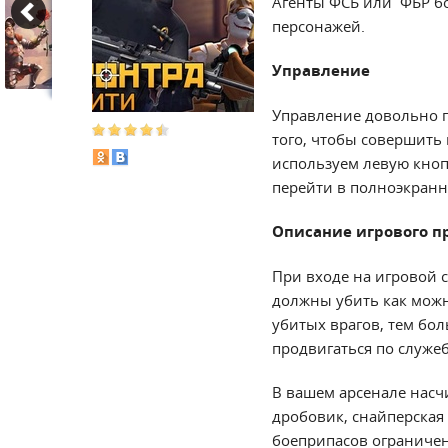
Агенты ФСБ или ФБР бо
персонажей.
Управление
Управление довольно п
того, чтобы совершить
используем левую кноп
перейти в полноэкранны
Описание игрового п
При входе на игровой с
должны убить как можн
убитых врагов, тем бол
продвигаться по служе
В вашем арсенале насчи
дробовик, снайперская 
боеприпасов ограничено