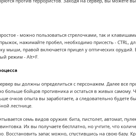
рются против террористов. Заходя на сервер, вы можете в
ростое - можно пользоваться стрелочками, так и клавишам
 прыжок, нажимайте пробел, необходимо присесть - CTRL, д
ку мыши, правой включается прицел у оптических орудий. 
й режим - Alt+F.
роцесса
ервер вы должны определиться с персонажем. Далее все про
о больше бойцов противника и остаться в живых самому. 
ьше очков опыта вы заработаете, а следовательно будете б
бной лестнице.
тывается семь видов оружия: бита, пистолет, автомат, пулем
винтовка. Их вы получаете бесплатно, но учтите, что колич
. Восстановить запас можно, спустившись на свою базу. Кр