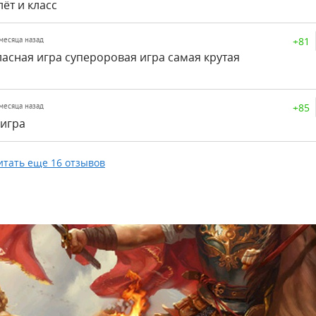
лёт и класс
+81
 месяца назад
ласная игра супероровая игра самая крутая
+85
 месяца назад
 игра
итать еще 16 отзывов