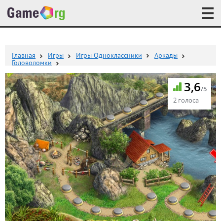
Главная
Игры
Игры Одноклассники
Аркады
Головоломки
3,6
/5
2 голоса