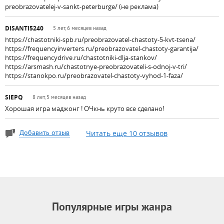
preobrazovatelej-v-sankt-peterburge/ (не реклама)
DISANTI5240
5 лет, 6 месяцев назад
https://chastotniki-spb.ru/preobrazovatel-chastoty-5-kvt-tsena/
https://frequencyinverters.ru/preobrazovatel-chastoty-garantija/
https://frequencydrive.ru/chastotniki-dlja-stankov/
https://arsmash.ru/chastotnye-preobrazovateli-s-odnoj-v-tri/
https://stanokpo.ru/preobrazovatel-chastoty-vyhod-1-faza/
SIEPQ
8 лет, 5 месяцев назад
Хорошая игра маджонг ! ОЧкнь круто все сделано!
Читать еще 10 отзывов
Добавить отзыв
Популярные игры жанра