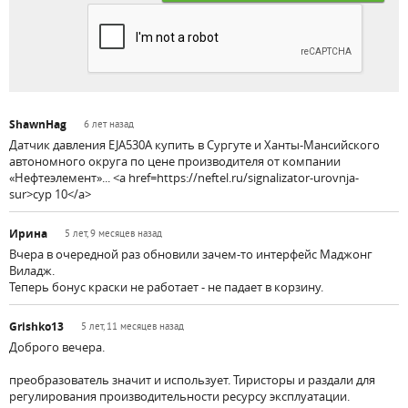
ShawnHag
6 лет назад
Датчик давления EJA530A купить в Сургуте и Ханты-Мансийского
автономного округа по цене производителя от компании
«Нефтеэлемент»... <a href=https://neftel.ru/signalizator-urovnja-
sur>сур 10</a>
Ирина
5 лет, 9 месяцев назад
Вчера в очередной раз обновили зачем-то интерфейс Маджонг
Виладж.
Теперь бонус краски не работает - не падает в корзину.
Grishko13
5 лет, 11 месяцев назад
Доброго вечера.
преобразователь значит и использует. Тиристоры и раздали для
регулирования производительности ресурсу эксплуатации.