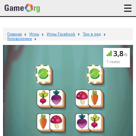
Главная
Игры
Игры Facebook
Три в ряд
Головоломки
3,8
/5
1 голос