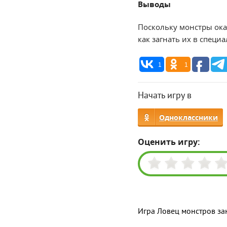
Выводы
Поскольку монстры ока
как загнать их в специ
1
1
Начать игру в
Одноклассники
Оценить игру:
Игра Ловец монстров за