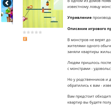
В одном из домов появ
известному ловцу монс
Управление
производ
Описание игрового п
В монстров не верят до
жителями одного обычн
заняли квартиры жиль
Людям пришлось поспеш
с монстрами - удоволь
Но у родственников и 
обратились к вам - из
Вам предстоит обходить
квартир вы будете полу