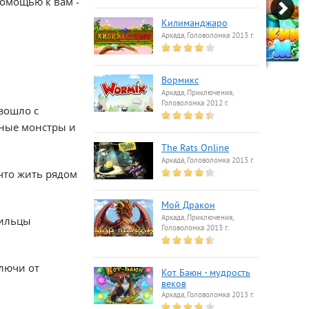
помощью к вам -
Килиманджаро
Аркада, Головоломка 2013 г.
Вормикс
Аркада, Приключения,
Головоломка 2012 г.
изошло с
чные монстры и
The Rats Online
Аркада, Головоломка 2013 г.
что жить рядом
Мой Дракон
Аркада, Приключения,
жильцы
Головоломка 2013 г.
Ключи от
Кот Баюн - мудрость
веков
Аркада, Головоломка 2013 г.