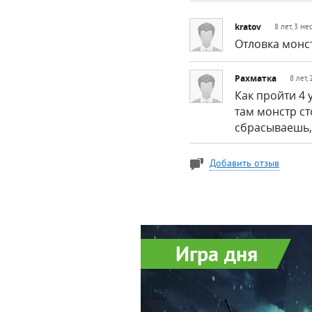
kratov
8 лет, 3 ме
Отловка монст
Рахматка
8 лет,
Как пройти 4 
там монстр ст
сбрасываешь,
Добавить отзыв
Игра дня