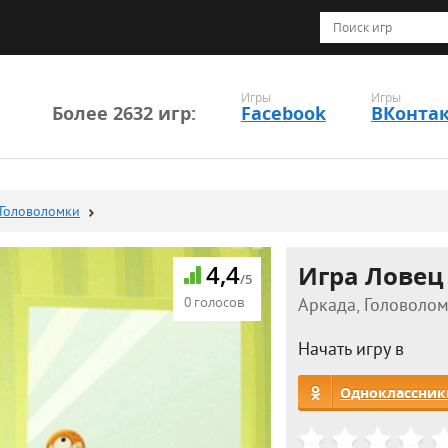
Игры
Игры
Более 2632 игр:
Facebook
ВКонта
Головоломки
4,4
Игра Ловец
/5
0 голосов
Аркада, Головолом
Начать игру в
Одноклассник