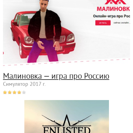
Малиновка — игра про Россию
Симулятор 2017 г.