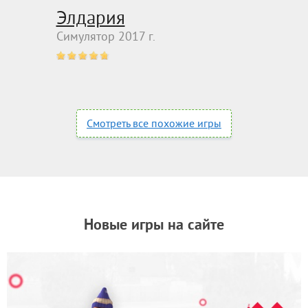
Элдария
Симулятор 2017 г.
Смотреть все похожие игры
Новые игры на сайте