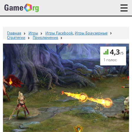
Главная
Игры
Игры Facebook
,
Игры Браузерные
Стратегии
Приключения
4,3
/5
1 голос