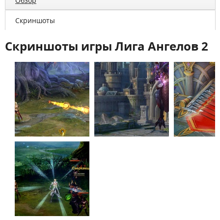
Обзор
Скриншоты
Скриншоты игры Лига Ангелов 2