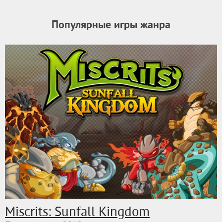
Популярные игры жанра
Miscrits: Sunfall Kingdom