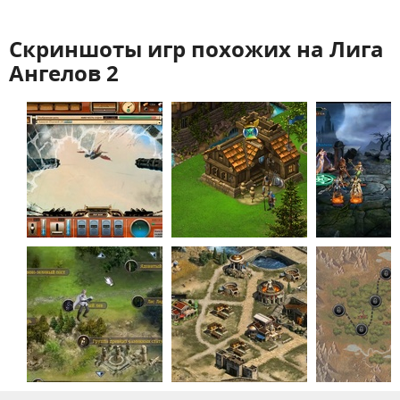
Скриншоты игр похожих на Лига
Ангелов 2