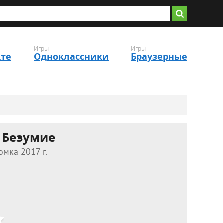
Игры
Игры
кте
Одноклассники
Браузерные
 Безумие
омка 2017 г.