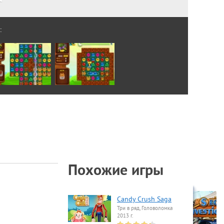
:
Похожие игры
Candy Crush Saga
Три в ряд, Головоломка
2013 г.