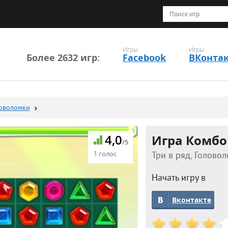
Игры
Игры
Более 2632 игр:
Facebook
ВКонта
ловоломки
4,0
Игра Комбо
/5
1 голос
Три в ряд, Головол
Начать игру в
Вконтакте