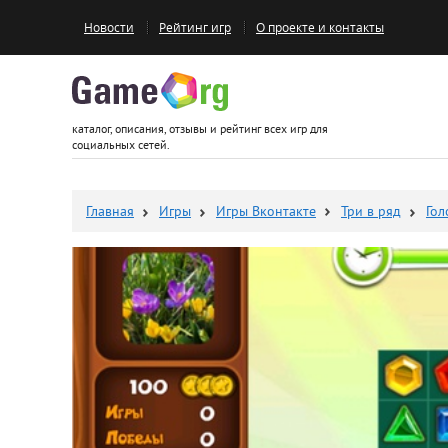
Новости
Рейтинг игр
О проекте и контакты
Game.org
каталог, описания, отзывы и рейтинг всех игр для
социальных сетей.
Главная
Игры
Игры Вконтакте
Три в ряд
Го