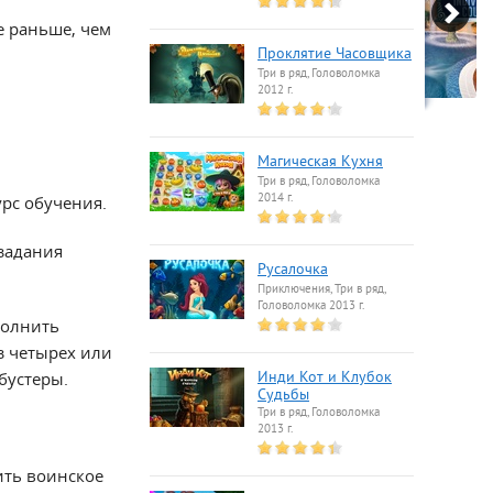
е раньше, чем
Проклятие Часовщика
Три в ряд, Головоломка
2012 г.
Магическая Кухня
Три в ряд, Головоломка
2014 г.
урс обучения.
задания
Русалочка
Приключения, Три в ряд,
Головоломка 2013 г.
полнить
з четырех или
бустеры.
Инди Кот и Клубок
Судьбы
Три в ряд, Головоломка
2013 г.
ить воинское