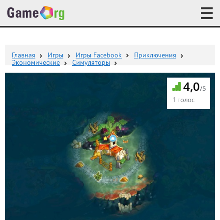
Главная
Игры
Игры Facebook
Приключения
Экономические
Симуляторы
4,0
/5
1 голос