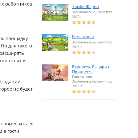
ых работников,
Зомби Ферма
Экономические, Симулятор
2010 г.
Ромашково
вую площадку
Экономические, Симулятор
 Но для такого
2013 г.
 расширять
 животных и
Верность: Рыцари и
Принцессы
Приключения,
й, зданий,
Экономические, Симулятор
2013 г.
торое не будет
 совместить ее
 в гости,