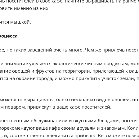
ечь посетителей в свое кафе, начните выращивать на ранчо
овить именно из них.
ится мышкой.
роцесса
е, но таких заведений очень много. Чем же привлечь посет
ое внимание уделяется экологически чистым продуктам, мо
ние овощей и фруктов на территории, прилегающей к ваш
ится на окраине города, и можно прикупить участок земли
озможность выращивать только несколько видов овощей, но
 поваром, привлекут в ваше кафе посетителей.
ачественным обслуживанием и вкусными блюдами, посети
 порекомендуют ваше кафе своим друзьям и знакомым. Коли
, и, соответственно увеличится прибыль. Вы сможете позво