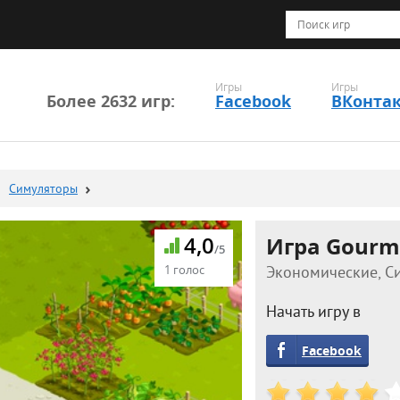
Игры
Игры
Более 2632 игр:
Facebook
ВКонта
Симуляторы
4,0
Игра Gourm
/5
1 голос
Экономические, Си
Начать игру в
Facebook