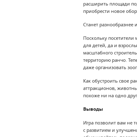
расширить площади под
приобрести новое обор
Станет разнообразнее 
Поскольку посетители 
для детей, да и взросл
масштабного строитель
территорию ранчо. Теп
даже организовать зооп
Как обустроить свое ра
аттракционов, животных
похоже ни на одно друг
Выводы
Игра позволит вам не т
с развитием и улучшени