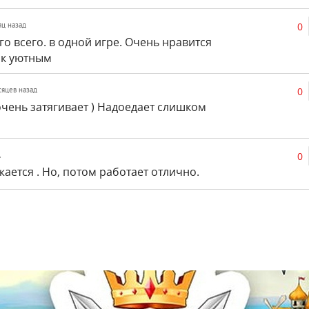
0
яц назад
о всего. в одной игре. Очень нравится
ок уютным
0
сяцев назад
 очень затягивает ) Надоедает слишком
0
д
ается . Но, потом работает отлично.