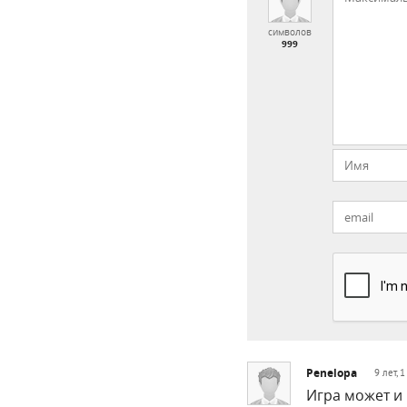
символов
999
Penelopa
9 лет, 
Игра может и 