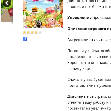
Для того, чтобы привл
овощи, и все блюда гот
Управление
производ
Описание игрового п
Вы решили открыть каф
Поскольку сейчас особ
организовать выращива
Хорошо, что она наход
вашему кафе.
Сначала у вас будет в
приготовленные умелым
Довольные быстрым, к
оплатят вашу работу и
посетителей увеличится