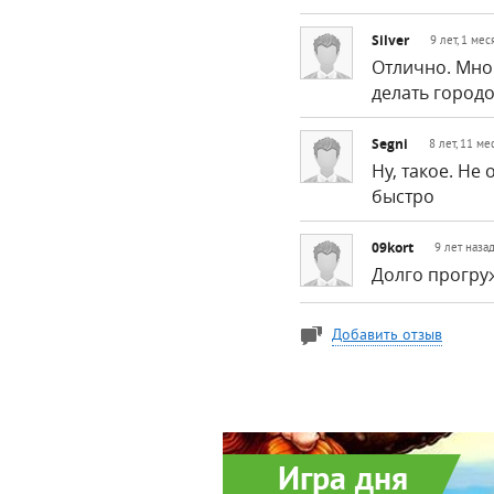
Silver
9 лет, 1 мес
Отлично. Мног
делать город
Segni
8 лет, 11 ме
Ну, такое. Не
быстро
09kort
9 лет наза
Долго прогруж
Добавить отзыв
Игра дня