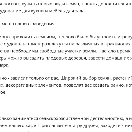
 посевы, купить новые виды семян, нанять дополнительн
удование для кухни и мебель для зала.
и меню вашего заведения.
могут приходить семьями, неплохо было бы устроить игро
ые с удовольствием развлекутся на различных аттракционах.
ства необходимы свободные участки земли. Настало время
ерь можно высадить плодовые деревья, завести домашних
арк.
нчо - зависит только от вас. Широкий выбор семян, растени
, декоративных элементов, позволят вас создать ранчо, ко
ое.
олько заниматься сельскохозяйственной деятельностью, а и
ем вашего кафе. Приглашайте в игру друзей, заходите к ним