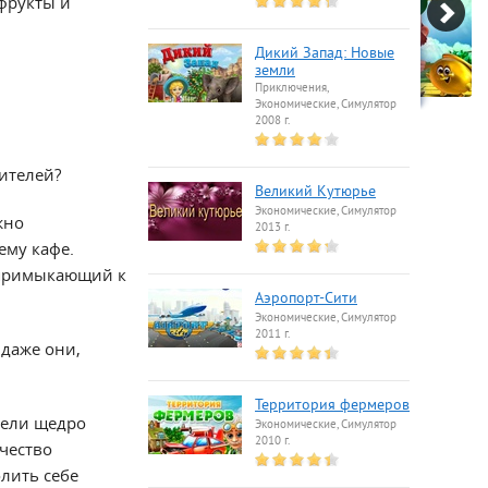
 фрукты и
Дикий Запад: Новые
земли
Приключения,
Экономические, Симулятор
2008 г.
ителей?
Великий Кутюрье
Экономические, Симулятор
жно
2013 г.
ему кафе.
, примыкающий к
Аэропорт-Сити
Экономические, Симулятор
2011 г.
 даже они,
Территория фермеров
тели щедро
Экономические, Симулятор
2010 г.
чество
лить себе