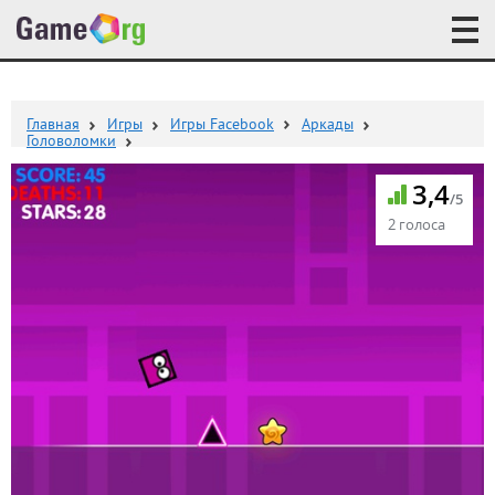
Главная
Игры
Игры Facebook
Аркады
Головоломки
3,4
/5
2 голоса