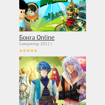
Бонга Online
Симулятор 2012 г.