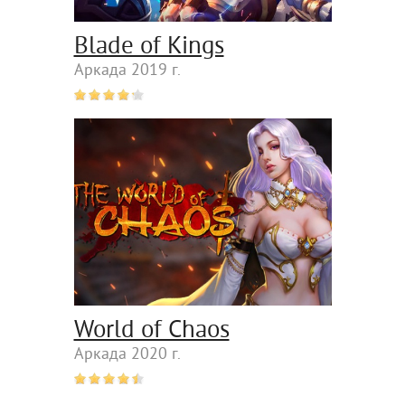
Blade of Kings
Аркада 2019 г.
World of Chaos
Аркада 2020 г.