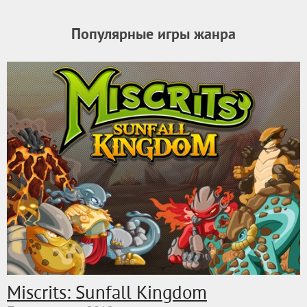
Популярные игры жанра
Miscrits: Sunfall Kingdom