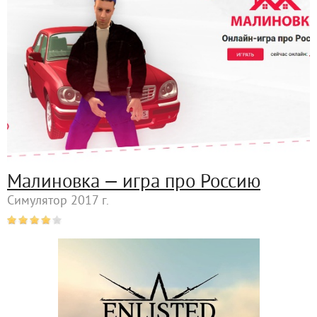
Малиновка — игра про Россию
Симулятор 2017 г.