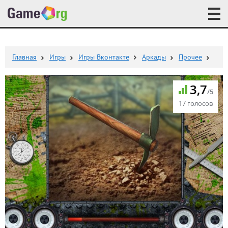
Главная
Игры
Игры Вконтакте
Аркады
Прочее
3,7
/5
17 голосов