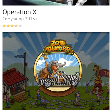
Operation X
Симулятор 2013 г.