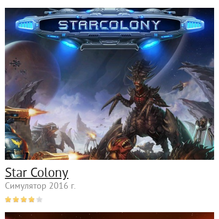
Star Colony
Симулятор 2016 г.