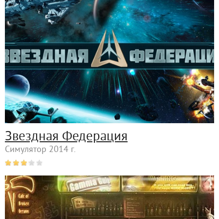
Звездная Федерация
Симулятор 2014 г.