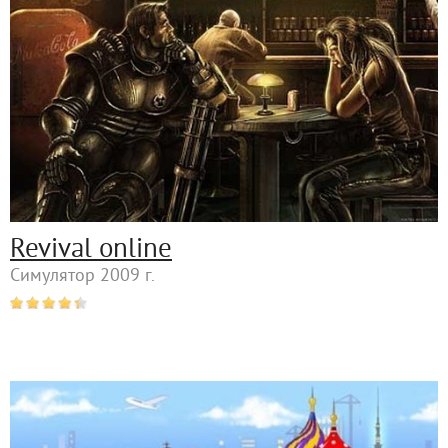
Revival online
Симулятор 2009 г.