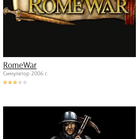
RomeWar
Симулятор 2006 г.