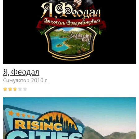
Я, Феодал
Симулятор 2010 г.