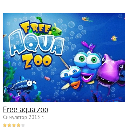
Free aqua zoo
Симулятор 2013 г.