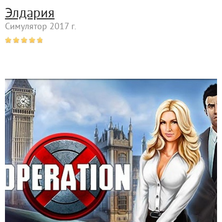
Элдария
Симулятор 2017 г.