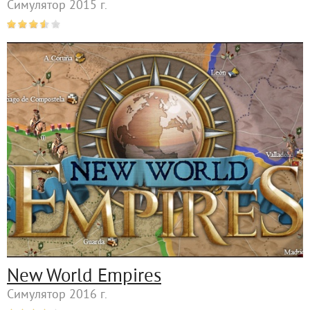
Симулятор 2015 г.
New World Empires
Симулятор 2016 г.