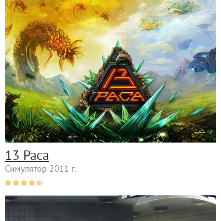
13 Раса
Симулятор 2011 г.