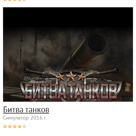
Битва танков
Симулятор 2016 г.