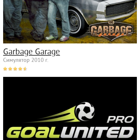
Garbage Garage
Симулятор 2010 г.