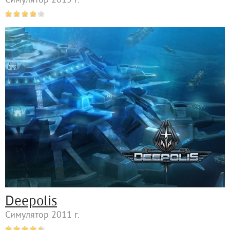
Симулятор 2015 г.
Deepolis
Симулятор 2011 г.