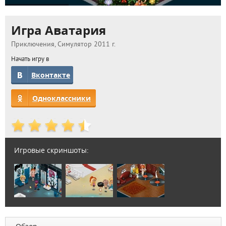
Игра Аватария
Приключения, Симулятор 2011 г.
Начать игру в
Вконтакте
Одноклассники
Игровые скриншоты: