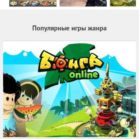
Популярные игры жанра