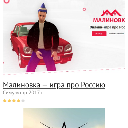
Малиновка — игра про Россию
Симулятор 2017 г.