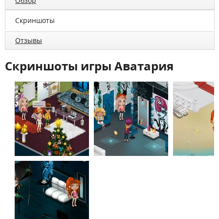
Обзор
Скриншоты
Отзывы
Скриншоты игры Аватария