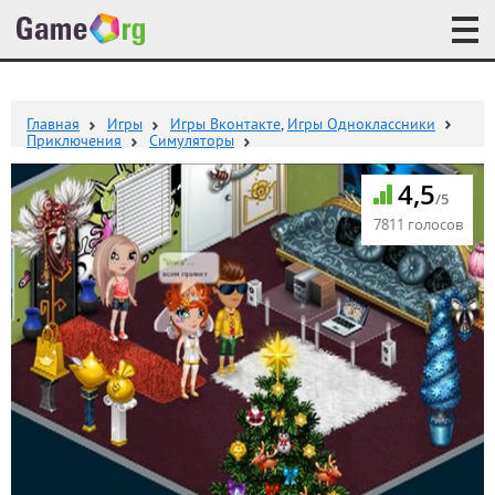
Главная
Игры
Игры Вконтакте
,
Игры Одноклассники
Приключения
Симуляторы
4,5
/5
7811 голосов