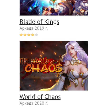
Blade of Kings
Аркада 2019 г.
World of Chaos
Аркада 2020 г.