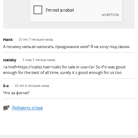
Hank
10 лет, 7 месяцев назад
А почему нельзя написать придуманое имя? Я не хочу под своим
stalaky
3 года, 3 месяца назад
<a href=https://cialiss.hair>cialis for sale in usa</a> So if it was good
enough for the best of all time, surely it s good enough for us too
0-o
10 лет, 6 месяцев назад
Что за фигня?
Добавить отзыв