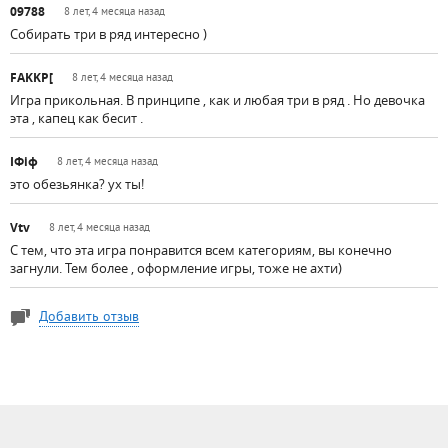
09788
8 лет, 4 месяца назад
Собирать три в ряд интересно )
FAKKP[
8 лет, 4 месяца назад
Игра прикольная. В принципе , как и любая три в ряд . Но девочка
эта , капец как бесит .
ІФіф
8 лет, 4 месяца назад
это обезьянка? ух ты!
Vtv
8 лет, 4 месяца назад
С тем, что эта игра понравится всем категориям, вы конечно
загнули. Тем более , оформление игры, тоже не ахти)
Добавить отзыв