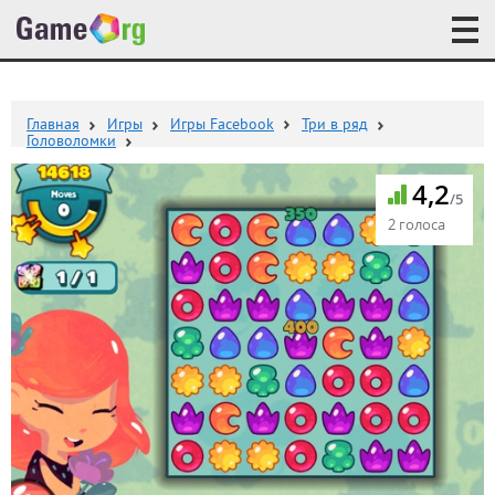
Главная
Игры
Игры Facebook
Три в ряд
Головоломки
4,2
/5
2 голоса