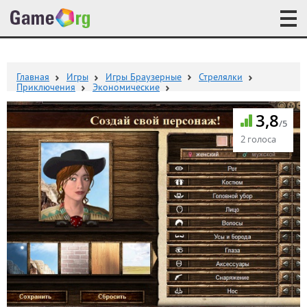
Главная
Игры
Игры Браузерные
Стрелялки
Приключения
Экономические
3,8
/5
2 голоса