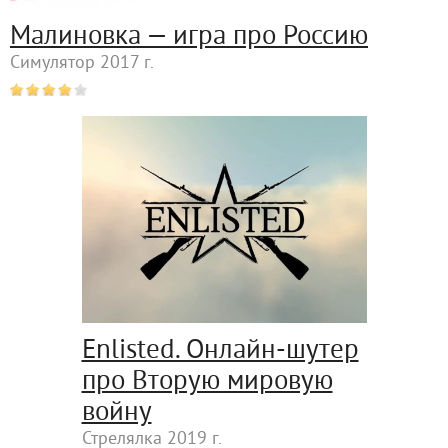
Малиновка — игра про Россию
Симулятор 2017 г.
Enlisted. Онлайн-шутер
про Вторую мировую
войну
Стрелялка 2019 г.