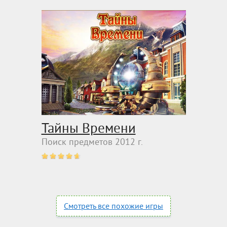
Тайны Времени
Поиск предметов 2012 г.
Смотреть все похожие игры