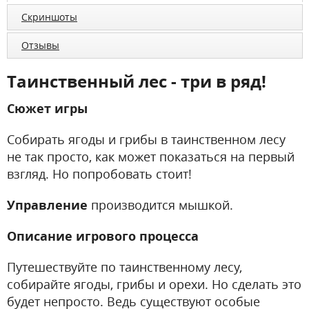
Скриншоты
Отзывы
Таинственный лес - три в ряд!
Сюжет игры
Собирать ягоды и грибы в таинственном лесу
не так просто, как может показаться на первый
взгляд. Но попробовать стоит!
Управление
производится мышкой.
Описание игрового процесса
Путешествуйте по таинственному лесу,
собирайте ягоды, грибы и орехи. Но сделать это
будет непросто. Ведь существуют особые