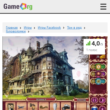
Главная
Игры
Игры Facebook
Три в ряд
Головоломки
4,0
/5
1 голос