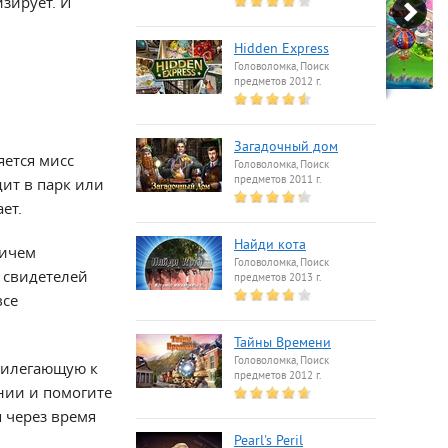
зирует. И
Hidden Express
Головоломка, Поиск
предметов 2012 г.
Загадочный дом
яется мисс
Головоломка, Поиск
предметов 2011 г.
дит в парк или
ет.
Найди кота
ричем
Головоломка, Поиск
И свидетелей
предметов 2013 г.
все
Тайны Времени
Головоломка, Поиск
прилегающую к
предметов 2012 г.
нии и помогите
я через время
Pearl's Peril