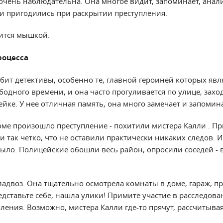
очень наблюдательна. Она многое видит, запоминает, анали
и пригодились при раскрытии преступления.
ится мышкой.
роцесса
бит детективы, особенно те, главной героиней которых явл
бодного времени, и она часто прогуливается по улице, захо
ейке. У нее отличная память, она много замечает и запомина
ме произошло преступление - похитили мистера Калли . П
 так четко, что не оставили практически никаких следов. 
было. Полицейские обошли весь район, опросили соседей - 
Бладвоз. Она тщательно осмотрела комнаты в доме, гараж, 
дставьте себе, нашла улики! Примите участие в расследова
ления. Возможно, мистера Калли где-то прячут, рассчитыва