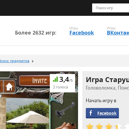
Игры
Игры
Более 2632 игр:
Facebook
ВКонта
Поиск предметов
3,4
Игра Стару
/5
2 голоса
Головоломка, Поис
Начать игру в
Facebook