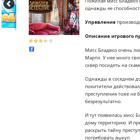
Пожилая мисс Бладвоз 
однажды ее способност
Управление
производ
Описание игрового п
Мисс Бладвоз очень лю
Марпл. У нее много сво
сквер посидеть на скам
Однажды в соседнем до
похитители действовали
преступления тоже не 
безрезультатно.
И тут появилась мисс 
дому территорию. И пре
раскрыть тайну преступ
потребовать выкуп.