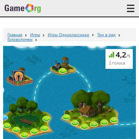
Главная
Игры
Игры Одноклассники
Три в ряд
Головоломки
4,2
/5
2 голоса