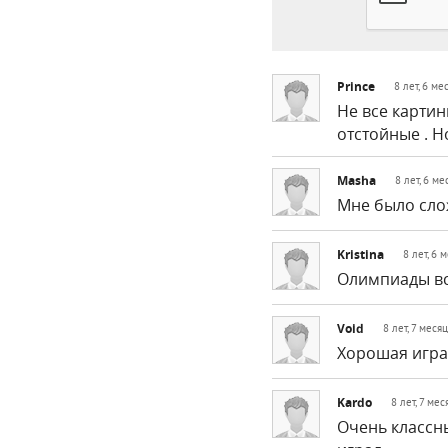
Prince
8 лет, 6 ме
Не все карти
отстойные . Н
Masha
8 лет, 6 м
Мне было сло
Kristina
8 лет, 6 
Олимпиады вс
Void
8 лет, 7 меся
Хорошая игра
Kardo
8 лет, 7 ме
Очень классны