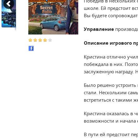
Победив в нескольких 
школе. Ей предстоит вс
Вы будете сопровождать
Управление
производ
Описание игрового п
Кристина отлично учил
побеждала в них. Поэт
заслуженную награду. 
Было решено устроить 
стали. Нескольким сам
встретиться с такими ж
Кристина оказалась в 
возможности и начала с
В пути ей предстоит п