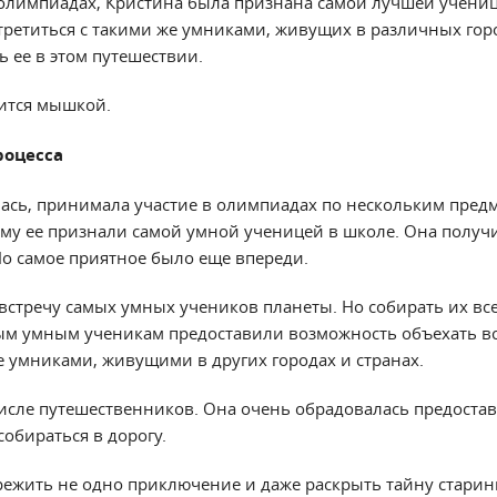
олимпиадах, Кристина была признана самой лучшей учениц
третиться с такими же умниками, живущих в различных горо
 ее в этом путешествии.
ится мышкой.
роцесса
ась, принимала участие в олимпиадах по нескольким пред
ому ее признали самой умной ученицей в школе. Она получ
Но самое приятное было еще впереди.
встречу самых умных учеников планеты. Но собирать их все
ым умным ученикам предоставили возможность объехать вс
е умниками, живущими в других городах и странах.
числе путешественников. Она очень обрадовалась предоста
обираться в дорогу.
ережить не одно приключение и даже раскрыть тайну старин