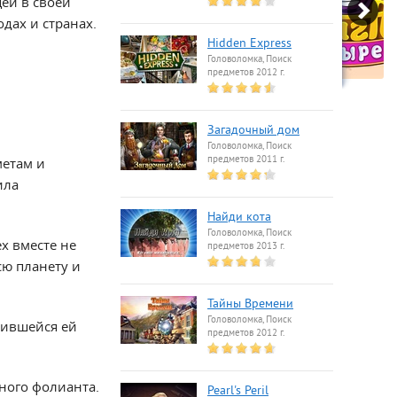
ей в своей
дах и странах.
Hidden Express
Головоломка, Поиск
предметов 2012 г.
Загадочный дом
Головоломка, Поиск
предметов 2011 г.
метам и
ила
Найди кота
Головоломка, Поиск
х вместе не
предметов 2013 г.
ю планету и
Тайны Времени
Головоломка, Поиск
вившейся ей
предметов 2012 г.
ного фолианта.
Pearl's Peril