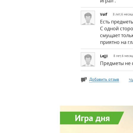
играл .
Volf
8 лет, 6 меся
Есть предметы
С одной сторо
смущает толь
приятно на гл
Lejji
8 лет, 6 меся
Предметы не с
Ч
Добавить отзыв
Игра дня