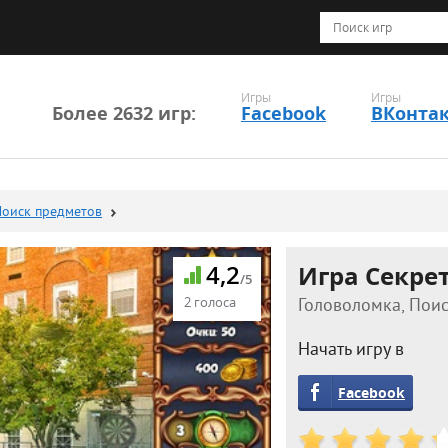
Игры
Игры
Более 2632 игр:
Facebook
ВКонта
Поиск предметов
4,2
Игра Секре
/5
2 голоса
Головоломка, Поис
Начать игру в
Facebook