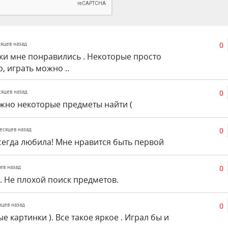
0
сяцев назад
нки мне понравились . Некоторые просто
о, играть можно ..
0
есяцев назад
жно некоторые предметы найти (
0
месяцев назад
егда любила! Мне нравится быть первой
0
цев назад
. Не плохой поиск предметов.
0
сяцев назад
е картинки ). Все такое яркое . Играл бы и