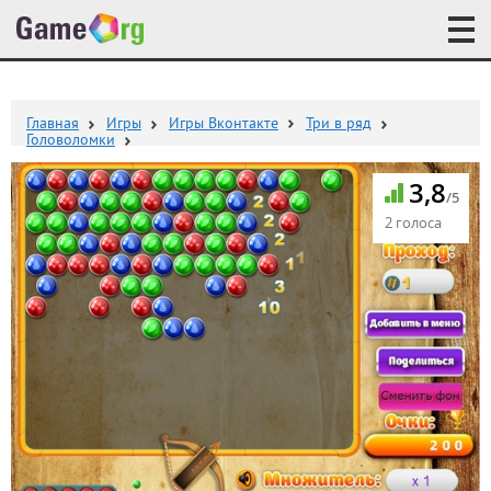
Главная
Игры
Игры Вконтакте
Три в ряд
Головоломки
3,8
/5
2 голоса