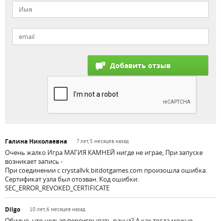
Галина Николаевна
7 лет, 5 месяцев назад
Очень жалко Игра МАГИЯ КАМНЕЙ нигде не играе, При запуске
возникает запись -
При соединении с crystallvk.bitdotgames.com произошла ошибка.
Сертификат узла был отозван. Код ошибки:
SEC_ERROR_REVOKED_CERTIFICATE
Dilgo
10 лет, 6 месяцев назад
Обидно, что нельзя переигрывать раунд? А как тогда можно