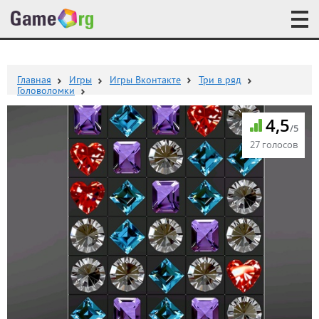
Главная
Игры
Игры Вконтакте
Три в ряд
Головоломки
4,5
/5
27 голосов