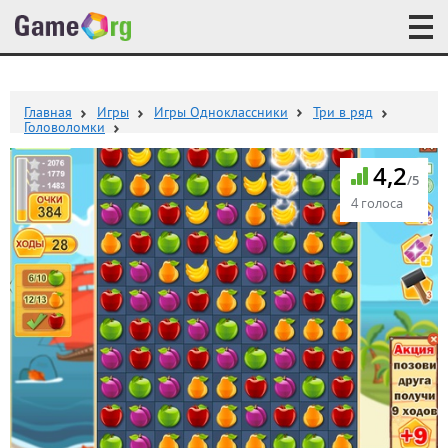
Главная
Игры
Игры Одноклассники
Три в ряд
Головоломки
4,2
/5
4 голоса