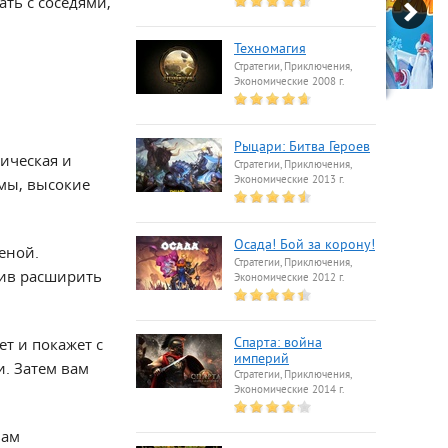
ать с соседями,
Техномагия
Стратегии, Приключения,
Экономические 2008 г.
Рыцари: Битва Героев
ическая и
Стратегии, Приключения,
Экономические 2013 г.
мы, высокие
Осада! Бой за корону!
еной.
Стратегии, Приключения,
тив расширить
Экономические 2012 г.
т и покажет с
Спарта: война
империй
и. Затем вам
Стратегии, Приключения,
Экономические 2014 г.
вам