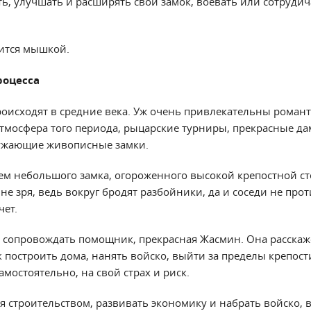
ь, улучшать и расширять свой замок, воевать или сотрудич
ится мышкой.
роцесса
роисходят в средние века. Уж очень привлекательны романт
тмосфера того периода, рыцарские турниры, прекрасные да
ружающие живописные замки.
ем небольшого замка, огороженного высокой крепостной ст
е зря, ведь вокруг бродят разбойники, да и соседи не про
чет.
т сопровождать помощник, прекрасная Жасмин. Она расскаже
к построить дома, нанять войско, выйти за пределы крепост
амостоятельно, на свой страх и риск.
ся строительством, развивать экономику и набрать войско, 