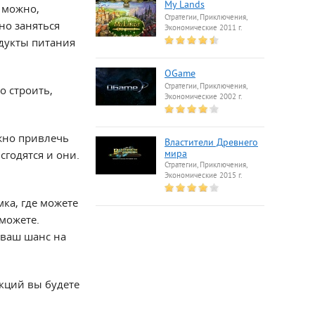
My Lands
 можно,
Стратегии, Приключения,
но заняться
Экономические 2011 г.
одукты питания
OGame
Стратегии, Приключения,
о строить,
Экономические 2002 г.
жно привлечь
Властители Древнего
сгодятся и они.
мира
Стратегии, Приключения,
Экономические 2015 г.
мка, где можете
можете.
 ваш шанс на
акций вы будете