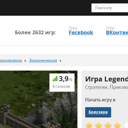
Игры
Игры
Более 2632 игр:
Facebook
ВКонта
риключения
Экономические
3,9
Игра Legend
/5
8 голосов
Стратегии, Приклю
Начать игру в
Браузере