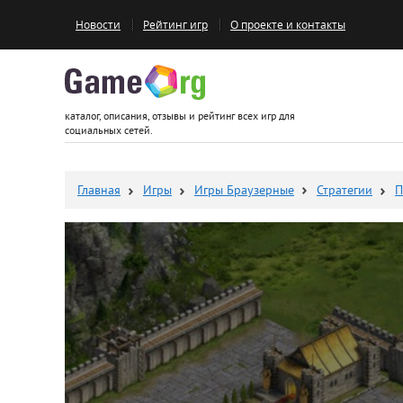
Новости
Рейтинг игр
О проекте и контакты
Game.org
каталог, описания, отзывы и рейтинг всех игр для
социальных сетей.
Главная
Игры
Игры Браузерные
Стратегии
П