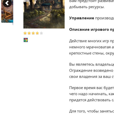
Вам предстоит развиват
добывать ресурсы.
Управление
производ
Описание игрового п
Действие многих игр п
немного мрачноватая а
крепостные стены, ок
Вы являетесь владельц
Ограждение возведено н
свои владения за ваш с
Первое время вас буде
чего надо начинать, ка
придется действовать с
Для того, чтобы занять