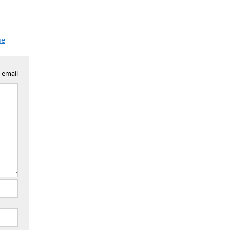
ие
 email