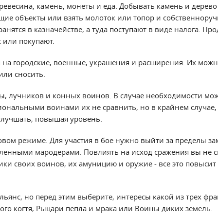
ревесина, камень, монеты и еда. Добывать камень и дерево
щие объекты или взять молоток или топор и собственноруч
анятся в казначействе, а туда поступают в виде налога. Пр
 или покупают.
 на городские, военные, украшения и расширения. Их можн
или сносить.
ты, лучников и конных воинов. В случае необходимости мо
иональными воинами их не сравнить, но в крайнем случае, 
улучшать, повышая уровень.
овом режиме. Для участия в бое нужно выйти за пределы за
сленными мародерами. Повлиять на исход сражения вы не с
ики своих воинов, их амуницию и оружие - все это повысит
льянс, но перед этим выберите, интересы какой из трех фр
ого когтя, Рыцари пепла и мрака или Воины диких земель.