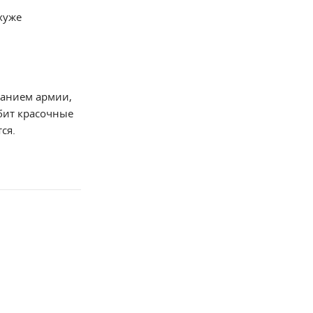
хуже
ванием армии,
юбит красочные
ся.