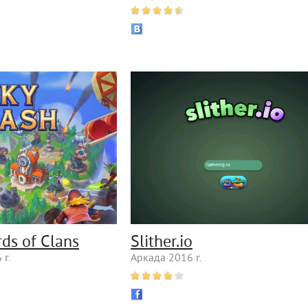
rds of Clans
Slither.io
г.
Аркада 2016 г.