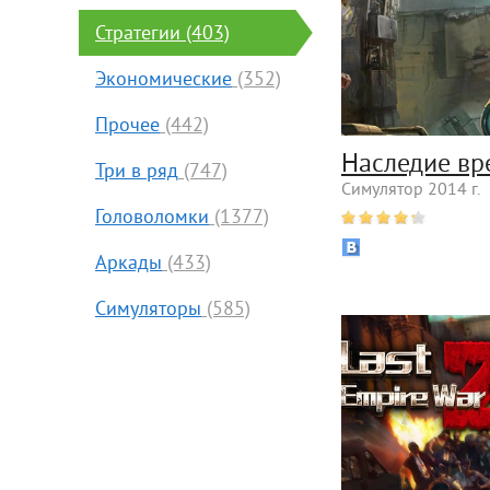
Стратегии
(403)
Экономические
(352)
Прочее
(442)
Наследие вр
Три в ряд
(747)
Симулятор 2014 г.
Головоломки
(1377)
Аркады
(433)
Симуляторы
(585)