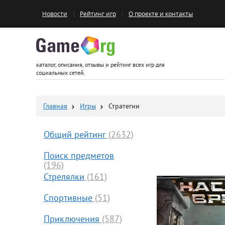
Новости
Рейтинг игр
О проекте и контакты
Game.org
каталог, описания, отзывы и рейтинг всех игр для
социальных сетей.
Главная
Игры
Стратегии
Общий рейтинг
(2632)
Поиск предметов
(196)
Стрелялки
(161)
Спортивные
(51)
Приключения
(587)