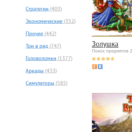
Стратегии
(403)
Экономические
(352)
Прочее
(442)
Золушка
Три в ряд
(747)
Поиск предметов 2
Головоломки
(1377)
Аркады
(433)
Симуляторы
(585)