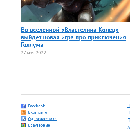
Во вселенной «Властелина Колец»
выйдет новая игра про приключения
Голлума
27 мая 2022
П
Facebook
ВКонтакте
П
Одноклассники
П
Браузерные
А