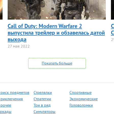
Call of Duty: Modern Warfare 2
С
выпустила трейлер и обзавелась датой
С
выхода
2
27 мая 2022
Показать больше
оиск предметов
Стрелялки
Спортивные
риключения
Стратегии
Экономические
рочее
Три в ряд
Головоломки
ркады
Симуляторы