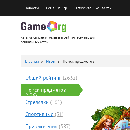
Новости
Рейтинг игр
О проекте и контакты
Game.org
каталог, описания, отзывы и рейтинг всех игр для
социальных сетей.
Главная
Игры
Поиск предметов
Общий рейтинг
(2632)
Поиск предметов
(196)
Стрелялки
(161)
Спортивные
(51)
Приключения
(587)