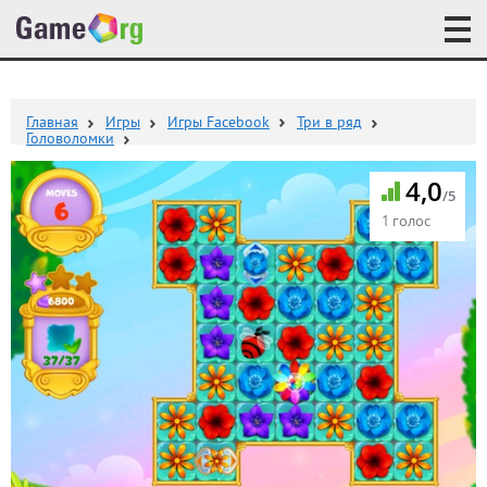
Главная
Игры
Игры Facebook
Три в ряд
Головоломки
4,0
/5
1 голос