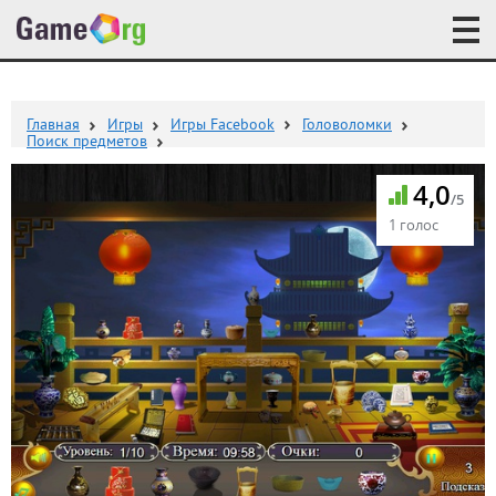
Главная
Игры
Игры Facebook
Головоломки
Поиск предметов
4,0
/5
1 голос