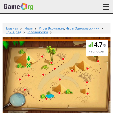
Главная
Игры
Игры Вконтакте
,
Игры Одноклассники
Три в ряд
Головоломки
4,7
/5
7 голосов