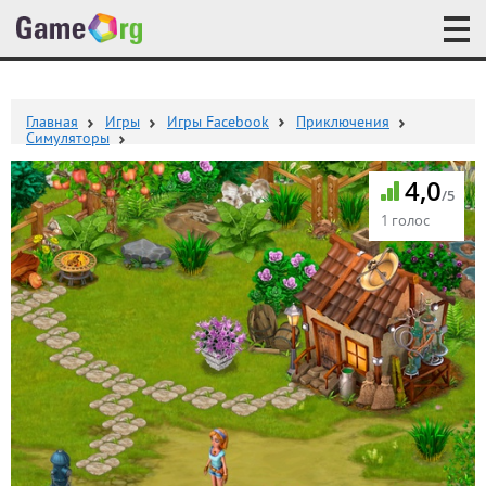
Главная
Игры
Игры Facebook
Приключения
Симуляторы
4,0
/5
1 голос