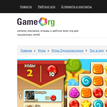
Новости
Рейтинг игр
О проекте и контакты
Game.org
каталог, описания, отзывы и рейтинг всех игр для
социальных сетей.
Главная
Игры
Игры Одноклассники
Три в ряд