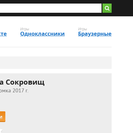
Игры
Игры
кте
Одноклассники
Браузерные
а Сокровищ
омка 2017 г.
и