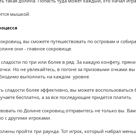
сть такая долина. Попасть туда может каждый, кто начал игра
ится мышкой.
роцесса
окровищ, вы сможете путешествовать по островам и собир
долине они - главное сокровище.
сладости по три или более в ряд. За каждую конфету, прян
очки. Но не увлекайтесь, в погоне за призовыми очками вы
обходимо выполнить на каждом уровне.
ть сладости более эффективно, вы можете воспользоваться 
чаете бесплатно, а за все последующие придется платить.
твовать по Долине сокровищ отправитесь не только вы. Вам
во с другими игроками.
олжны пройти три раунда. Тот игрок, который набрал меньш