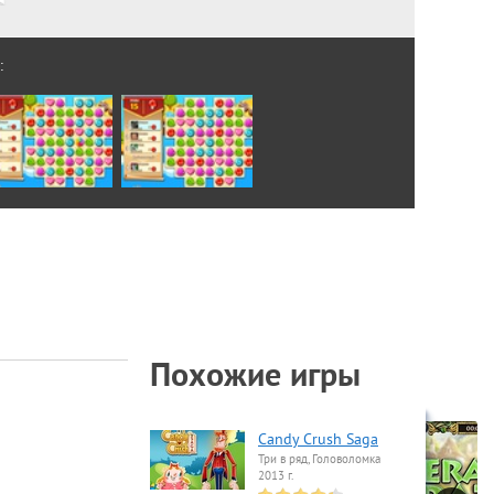
:
Похожие игры
Candy Crush Saga
Три в ряд, Головоломка
2013 г.