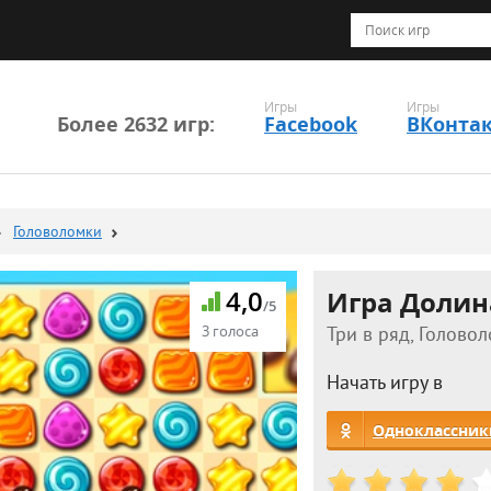
Игры
Игры
Более 2632 игр:
Facebook
ВКонта
Головоломки
4,0
Игра Долин
/5
3 голоса
Три в ряд, Головол
Начать игру в
Одноклассник