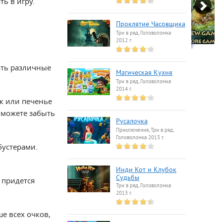
ть в игру.
Проклятие Часовщика
Три в ряд, Головоломка
2012 г.
ать различные
Магическая Кухня
Три в ряд, Головоломка
2014 г.
ик или печенье
 можете забыть
Русалочка
Приключения, Три в ряд,
Головоломка 2013 г.
бустерами.
Инди Кот и Клубок
Судьбы
 придется
Три в ряд, Головоломка
2013 г.
е всех очков,