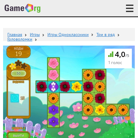
Главная
Игры
Игры Одноклассники
Три в ряд
Головоломки
4,0
/5
1 голос