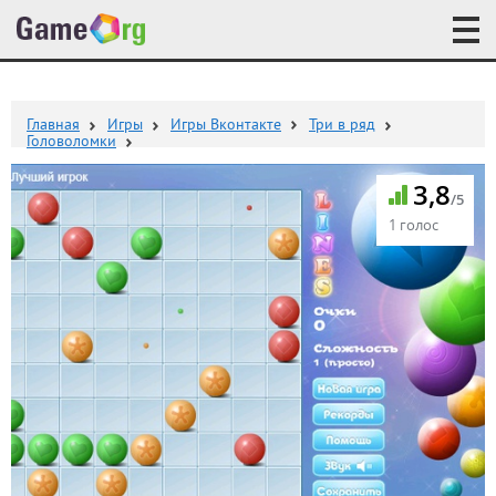
Главная
Игры
Игры Вконтакте
Три в ряд
Головоломки
3,8
/5
1 голос