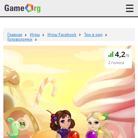
Главная
Игры
Игры Facebook
Три в ряд
Головоломки
4,2
/5
2 голоса